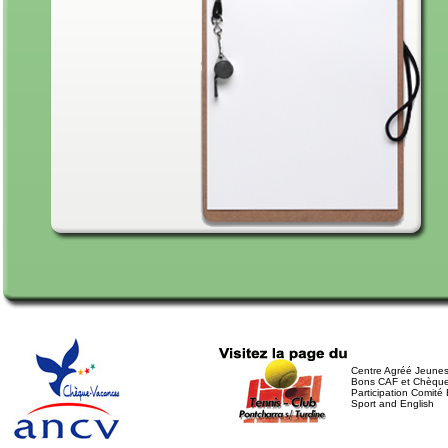
Centre Agréé Jeunes
Bons CAF et Chèqu
Participation Comité 
Sport and English