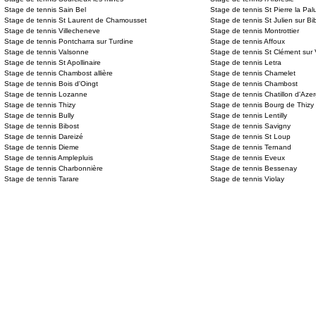
Stage de tennis Sain Bel
Stage de tennis St Pierre la Pal
Stage de tennis St Laurent de Chamousset
Stage de tennis St Julien sur Bi
Stage de tennis Villecheneve
Stage de tennis Montrottier
Stage de tennis Pontcharra sur Turdine
Stage de tennis Affoux
Stage de tennis Valsonne
Stage de tennis St Clément sur
Stage de tennis St Apollinaire
Stage de tennis Letra
Stage de tennis Chambost allière
Stage de tennis Chamelet
Stage de tennis Bois d'Oingt
Stage de tennis Chambost
Stage de tennis Lozanne
Stage de tennis Chatillon d'Aze
Stage de tennis Thizy
Stage de tennis Bourg de Thizy
Stage de tennis Bully
Stage de tennis Lentilly
Stage de tennis Bibost
Stage de tennis Savigny
Stage de tennis Dareizé
Stage de tennis St Loup
Stage de tennis Dieme
Stage de tennis Ternand
Stage de tennis Amplepluis
Stage de tennis Eveux
Stage de tennis Charbonnière
Stage de tennis Bessenay
Stage de tennis Tarare
Stage de tennis Violay