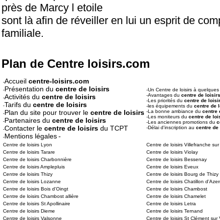
près de Marcy l etoile
sont là afin de réveiller en lui un esprit de co
familiale.
Plan de Centre loisirs.com
Accueil
centre-loisirs.com
-
Présentation du
centre de loisirs
-
-Un Centre de loisirs à quelque
-Avantages du
centre de loisir
Activités du
centre de loisirs
-
-Les priorités du
centre de loisi
Tarifs du
centre de loisirs
-
-les équipements du
centre de l
Plan du site pour trouver le
centre de loisirs
-La bonne ambiance du
centre 
-
-Les moniteurs du
centre de loi
Partenaires du
centre de loisirs
-
-Les anciennes promotions du
c
Contacter le
centre de loisirs
du TCPT
-Délai d'inscription au
centre de 
-
Mentions légales
-
-
Centre de loisirs Lyon
Centre de loisirs Villefranche s
Centre de loisirs Tarare
Centre de loisirs Violay
Centre de loisirs Charbonnière
Centre de loisirs Bessenay
Centre de loisirs Amplepluis
Centre de loisirs Eveux
Centre de loisirs Thizy
Centre de loisirs Bourg de Thizy
Centre de loisirs Lozanne
Centre de loisirs Chatillon d'Aze
Centre de loisirs Bois d'Oingt
Centre de loisirs Chambost
Centre de loisirs Chambost allière
Centre de loisirs Chamelet
Centre de loisirs St Apollinaire
Centre de loisirs Letra
Centre de loisirs Dieme
Centre de loisirs Ternand
Centre de loisirs Valsonne
Centre de loisirs St Clément sur