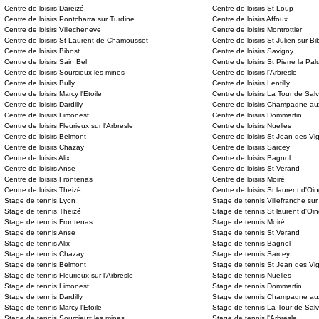
Centre de loisirs Dareizé
Centre de loisirs St Loup
Centre de loisirs Pontcharra sur Turdine
Centre de loisirs Affoux
Centre de loisirs Villecheneve
Centre de loisirs Montrottier
Centre de loisirs St Laurent de Chamousset
Centre de loisirs St Julien sur Bi
Centre de loisirs Bibost
Centre de loisirs Savigny
Centre de loisirs Sain Bel
Centre de loisirs St Pierre la Pal
Centre de loisirs Sourcieux les mines
Centre de loisirs l'Arbresle
Centre de loisirs Bully
Centre de loisirs Lentilly
Centre de loisirs Marcy l'Etoile
Centre de loisirs La Tour de Sal
Centre de loisirs Dardilly
Centre de loisirs Champagne au
Centre de loisirs Limonest
Centre de loisirs Dommartin
Centre de loisirs Fleurieux sur l'Arbresle
Centre de loisirs Nuelles
Centre de loisirs Belmont
Centre de loisirs St Jean des Vi
Centre de loisirs Chazay
Centre de loisirs Sarcey
Centre de loisirs Alix
Centre de loisirs Bagnol
Centre de loisirs Anse
Centre de loisirs St Verand
Centre de loisirs Frontenas
Centre de loisirs Moiré
Centre de loisirs Theizé
Centre de loisirs St laurent d'Oin
Stage de tennis Lyon
Stage de tennis Villefranche su
Stage de tennis Theizé
Stage de tennis St laurent d'Oin
Stage de tennis Frontenas
Stage de tennis Moiré
Stage de tennis Anse
Stage de tennis St Verand
Stage de tennis Alix
Stage de tennis Bagnol
Stage de tennis Chazay
Stage de tennis Sarcey
Stage de tennis Belmont
Stage de tennis St Jean des Vi
Stage de tennis Fleurieux sur l'Arbresle
Stage de tennis Nuelles
Stage de tennis Limonest
Stage de tennis Dommartin
Stage de tennis Dardilly
Stage de tennis Champagne aux
Stage de tennis Marcy l'Etoile
Stage de tennis La Tour de Sal
Stage de tennis Sourcieux les mines
Stage de tennis l'Arbresle