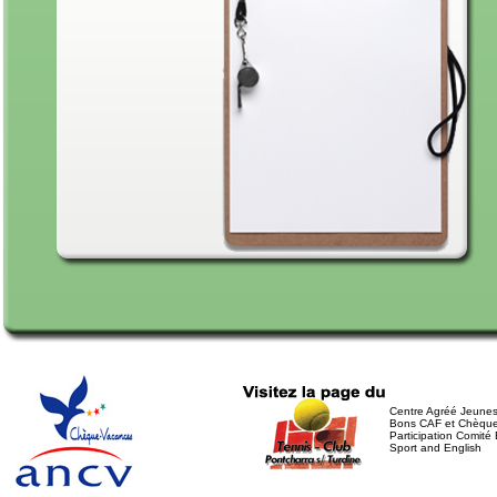
Centre Agréé Jeunes
Bons CAF et Chèqu
Participation Comité 
Sport and English