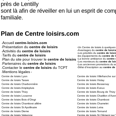
près de Lentilly
sont là afin de réveiller en lui un esprit de co
familiale.
Plan de Centre loisirs.com
Accueil
centre-loisirs.com
-
Présentation du
centre de loisirs
-
-Un Centre de loisirs à quelque
-Avantages du
centre de loisir
Activités du
centre de loisirs
-
-Les priorités du
centre de loisi
Tarifs du
centre de loisirs
-
-les équipements du
centre de l
Plan du site pour trouver le
centre de loisirs
-La bonne ambiance du
centre 
-
-Les moniteurs du
centre de loi
Partenaires du
centre de loisirs
-
-Les anciennes promotions du
c
Contacter le
centre de loisirs
du TCPT
-Délai d'inscription au
centre de 
-
Mentions légales
-
-
Centre de loisirs Lyon
Centre de loisirs Villefranche s
Centre de loisirs Tarare
Centre de loisirs Violay
Centre de loisirs Charbonnière
Centre de loisirs Bessenay
Centre de loisirs Amplepluis
Centre de loisirs Eveux
Centre de loisirs Thizy
Centre de loisirs Bourg de Thizy
Centre de loisirs Lozanne
Centre de loisirs Chatillon d'Aze
Centre de loisirs Bois d'Oingt
Centre de loisirs Chambost
Centre de loisirs Chambost allière
Centre de loisirs Chamelet
Centre de loisirs St Apollinaire
Centre de loisirs Letra
Centre de loisirs Dieme
Centre de loisirs Ternand
Centre de loisirs Valsonne
Centre de loisirs St Clément sur