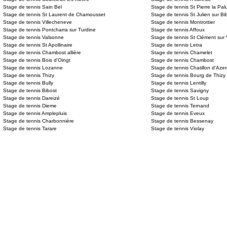
Stage de tennis Sain Bel
Stage de tennis St Pierre la Pal
Stage de tennis St Laurent de Chamousset
Stage de tennis St Julien sur Bi
Stage de tennis Villecheneve
Stage de tennis Montrottier
Stage de tennis Pontcharra sur Turdine
Stage de tennis Affoux
Stage de tennis Valsonne
Stage de tennis St Clément sur
Stage de tennis St Apollinaire
Stage de tennis Letra
Stage de tennis Chambost allière
Stage de tennis Chamelet
Stage de tennis Bois d'Oingt
Stage de tennis Chambost
Stage de tennis Lozanne
Stage de tennis Chatillon d'Aze
Stage de tennis Thizy
Stage de tennis Bourg de Thizy
Stage de tennis Bully
Stage de tennis Lentilly
Stage de tennis Bibost
Stage de tennis Savigny
Stage de tennis Dareizé
Stage de tennis St Loup
Stage de tennis Dieme
Stage de tennis Ternand
Stage de tennis Amplepluis
Stage de tennis Eveux
Stage de tennis Charbonnière
Stage de tennis Bessenay
Stage de tennis Tarare
Stage de tennis Violay