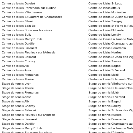
Centre de loisirs Dareizé
Centre de loisirs St Loup
Centre de loisirs Pontcharra sur Turdine
Centre de loisirs Affoux
Centre de loisirs Villecheneve
Centre de loisirs Montrottier
Centre de loisirs St Laurent de Chamousset
Centre de loisirs St Julien sur Bi
Centre de loisirs Bibost
Centre de loisirs Savigny
Centre de loisirs Sain Bel
Centre de loisirs St Pierre la Pal
Centre de loisirs Sourcieux les mines
Centre de loisirs l'Arbresle
Centre de loisirs Bully
Centre de loisirs Lentilly
Centre de loisirs Marcy l'Etoile
Centre de loisirs La Tour de Sal
Centre de loisirs Dardilly
Centre de loisirs Champagne au
Centre de loisirs Limonest
Centre de loisirs Dommartin
Centre de loisirs Fleurieux sur l'Arbresle
Centre de loisirs Nuelles
Centre de loisirs Belmont
Centre de loisirs St Jean des Vi
Centre de loisirs Chazay
Centre de loisirs Sarcey
Centre de loisirs Alix
Centre de loisirs Bagnol
Centre de loisirs Anse
Centre de loisirs St Verand
Centre de loisirs Frontenas
Centre de loisirs Moiré
Centre de loisirs Theizé
Centre de loisirs St laurent d'Oin
Stage de tennis Lyon
Stage de tennis Villefranche su
Stage de tennis Theizé
Stage de tennis St laurent d'Oin
Stage de tennis Frontenas
Stage de tennis Moiré
Stage de tennis Anse
Stage de tennis St Verand
Stage de tennis Alix
Stage de tennis Bagnol
Stage de tennis Chazay
Stage de tennis Sarcey
Stage de tennis Belmont
Stage de tennis St Jean des Vi
Stage de tennis Fleurieux sur l'Arbresle
Stage de tennis Nuelles
Stage de tennis Limonest
Stage de tennis Dommartin
Stage de tennis Dardilly
Stage de tennis Champagne aux
Stage de tennis Marcy l'Etoile
Stage de tennis La Tour de Sal
Stage de tennis Sourcieux les mines
Stage de tennis l'Arbresle