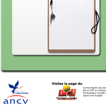
Centre Agréé Jeunes
Bons CAF et Chèqu
Participation Comité 
Sport and English