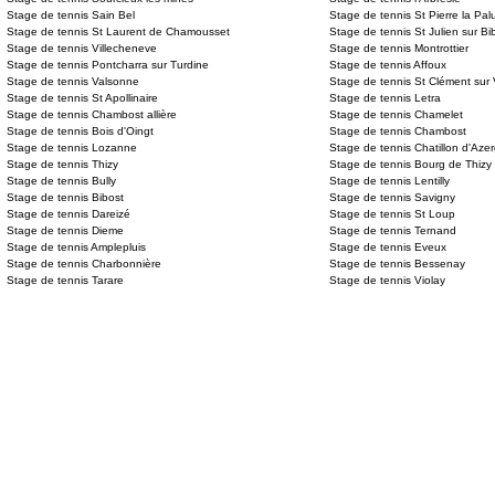
Stage de tennis Sain Bel
Stage de tennis St Pierre la Pal
Stage de tennis St Laurent de Chamousset
Stage de tennis St Julien sur Bi
Stage de tennis Villecheneve
Stage de tennis Montrottier
Stage de tennis Pontcharra sur Turdine
Stage de tennis Affoux
Stage de tennis Valsonne
Stage de tennis St Clément sur
Stage de tennis St Apollinaire
Stage de tennis Letra
Stage de tennis Chambost allière
Stage de tennis Chamelet
Stage de tennis Bois d'Oingt
Stage de tennis Chambost
Stage de tennis Lozanne
Stage de tennis Chatillon d'Aze
Stage de tennis Thizy
Stage de tennis Bourg de Thizy
Stage de tennis Bully
Stage de tennis Lentilly
Stage de tennis Bibost
Stage de tennis Savigny
Stage de tennis Dareizé
Stage de tennis St Loup
Stage de tennis Dieme
Stage de tennis Ternand
Stage de tennis Amplepluis
Stage de tennis Eveux
Stage de tennis Charbonnière
Stage de tennis Bessenay
Stage de tennis Tarare
Stage de tennis Violay