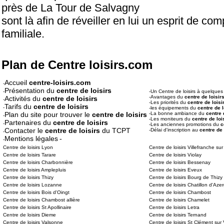
près de La Tour de Salvagny
sont là afin de réveiller en lui un esprit de co
familiale.
Plan de Centre loisirs.com
Accueil
centre-loisirs.com
-
Présentation du
centre de loisirs
-
-Un Centre de loisirs à quelque
-Avantages du
centre de loisir
Activités du
centre de loisirs
-
-Les priorités du
centre de loisi
Tarifs du
centre de loisirs
-
-les équipements du
centre de l
Plan du site pour trouver le
centre de loisirs
-La bonne ambiance du
centre 
-
-Les moniteurs du
centre de loi
Partenaires du
centre de loisirs
-
-Les anciennes promotions du
c
Contacter le
centre de loisirs
du TCPT
-Délai d'inscription au
centre de 
-
Mentions légales
-
-
Centre de loisirs Lyon
Centre de loisirs Villefranche s
Centre de loisirs Tarare
Centre de loisirs Violay
Centre de loisirs Charbonnière
Centre de loisirs Bessenay
Centre de loisirs Amplepluis
Centre de loisirs Eveux
Centre de loisirs Thizy
Centre de loisirs Bourg de Thizy
Centre de loisirs Lozanne
Centre de loisirs Chatillon d'Aze
Centre de loisirs Bois d'Oingt
Centre de loisirs Chambost
Centre de loisirs Chambost allière
Centre de loisirs Chamelet
Centre de loisirs St Apollinaire
Centre de loisirs Letra
Centre de loisirs Dieme
Centre de loisirs Ternand
Centre de loisirs Valsonne
Centre de loisirs St Clément sur