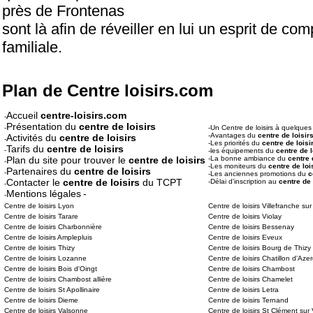
près de Frontenas
sont là afin de réveiller en lui un esprit de co
familiale.
Plan de Centre loisirs.com
Accueil
centre-loisirs.com
-
Présentation du
centre de loisirs
-
-Un Centre de loisirs à quelque
-Avantages du
centre de loisir
Activités du
centre de loisirs
-
-Les priorités du
centre de loisi
Tarifs du
centre de loisirs
-
-les équipements du
centre de l
Plan du site pour trouver le
centre de loisirs
-La bonne ambiance du
centre 
-
-Les moniteurs du
centre de loi
Partenaires du
centre de loisirs
-
-Les anciennes promotions du
c
Contacter le
centre de loisirs
du TCPT
-Délai d'inscription au
centre de 
-
Mentions légales
-
-
Centre de loisirs Lyon
Centre de loisirs Villefranche s
Centre de loisirs Tarare
Centre de loisirs Violay
Centre de loisirs Charbonnière
Centre de loisirs Bessenay
Centre de loisirs Amplepluis
Centre de loisirs Eveux
Centre de loisirs Thizy
Centre de loisirs Bourg de Thizy
Centre de loisirs Lozanne
Centre de loisirs Chatillon d'Aze
Centre de loisirs Bois d'Oingt
Centre de loisirs Chambost
Centre de loisirs Chambost allière
Centre de loisirs Chamelet
Centre de loisirs St Apollinaire
Centre de loisirs Letra
Centre de loisirs Dieme
Centre de loisirs Ternand
Centre de loisirs Valsonne
Centre de loisirs St Clément sur