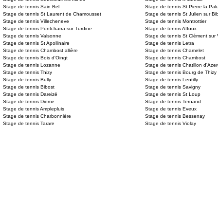
Stage de tennis Sain Bel
Stage de tennis St Pierre la Pal
Stage de tennis St Laurent de Chamousset
Stage de tennis St Julien sur Bi
Stage de tennis Villecheneve
Stage de tennis Montrottier
Stage de tennis Pontcharra sur Turdine
Stage de tennis Affoux
Stage de tennis Valsonne
Stage de tennis St Clément sur
Stage de tennis St Apollinaire
Stage de tennis Letra
Stage de tennis Chambost allière
Stage de tennis Chamelet
Stage de tennis Bois d'Oingt
Stage de tennis Chambost
Stage de tennis Lozanne
Stage de tennis Chatillon d'Aze
Stage de tennis Thizy
Stage de tennis Bourg de Thizy
Stage de tennis Bully
Stage de tennis Lentilly
Stage de tennis Bibost
Stage de tennis Savigny
Stage de tennis Dareizé
Stage de tennis St Loup
Stage de tennis Dieme
Stage de tennis Ternand
Stage de tennis Amplepluis
Stage de tennis Eveux
Stage de tennis Charbonnière
Stage de tennis Bessenay
Stage de tennis Tarare
Stage de tennis Violay