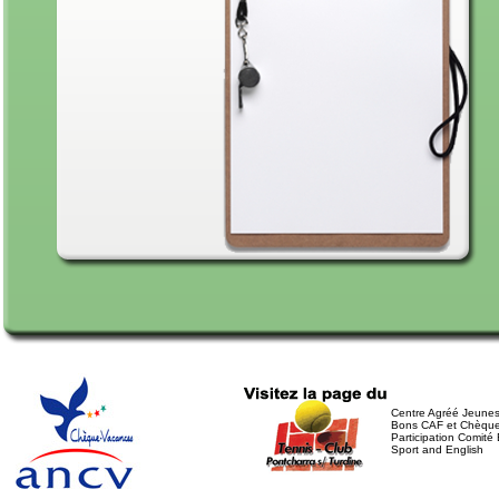
Centre Agréé Jeunes
Bons CAF et Chèqu
Participation Comité 
Sport and English