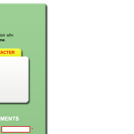
sir afin
eme
.
TACTER
:
*