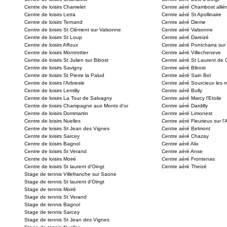
Centre de loisirs Chamelet
Centre aéré Chambost alliè
Centre de loisirs Letra
Centre aéré St Apollinaire
Centre de loisirs Ternand
Centre aéré Dieme
Centre de loisirs St Clément sur Valsonne
Centre aéré Valsonne
Centre de loisirs St Loup
Centre aéré Dareizé
Centre de loisirs Affoux
Centre aéré Pontcharra sur
Centre de loisirs Montrottier
Centre aéré Villecheneve
Centre de loisirs St Julien sur Bibost
Centre aéré St Laurent de
Centre de loisirs Savigny
Centre aéré Bibost
Centre de loisirs St Pierre la Palud
Centre aéré Sain Bel
Centre de loisirs l'Arbresle
Centre aéré Sourcieux les 
Centre de loisirs Lentilly
Centre aéré Bully
Centre de loisirs La Tour de Salvagny
Centre aéré Marcy l'Etoile
Centre de loisirs Champagne aux Monts d'or
Centre aéré Dardilly
Centre de loisirs Dommartin
Centre aéré Limonest
Centre de loisirs Nuelles
Centre aéré Fleurieux sur l'
Centre de loisirs St Jean des Vignes
Centre aéré Belmont
Centre de loisirs Sarcey
Centre aéré Chazay
Centre de loisirs Bagnol
Centre aéré Alix
Centre de loisirs St Verand
Centre aéré Anse
Centre de loisirs Moiré
Centre aéré Frontenas
Centre de loisirs St laurent d'Oingt
Centre aéré Theizé
Stage de tennis Villefranche sur Saone
Stage de tennis St laurent d'Oingt
Stage de tennis Moiré
Stage de tennis St Verand
Stage de tennis Bagnol
Stage de tennis Sarcey
Stage de tennis St Jean des Vignes