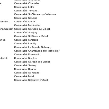
re
Centre aéré Chamelet
Centre aéré Letra
Centre aéré Ternand
Centre aéré St Clément sur Valsonne
Centre aéré St Loup
 Turdine
Centre aéré Affoux
Centre aéré Montrottier
 Chamousset
Centre aéré St Julien sur Bibost
Centre aéré Savigny
Centre aéré St Pierre la Palud
mines
Centre aéré l'Arbresle
Centre aéré Lentilly
Centre aéré La Tour de Salvagny
Centre aéré Champagne aux Monts d'or
Centre aéré Dommartin
Arbresle
Centre aéré Nuelles
Centre aéré St Jean des Vignes
Centre aéré Sarcey
Centre aéré Bagnol
Centre aéré St Verand
Centre aéré Moiré
Centre aéré St laurent d'Oingt