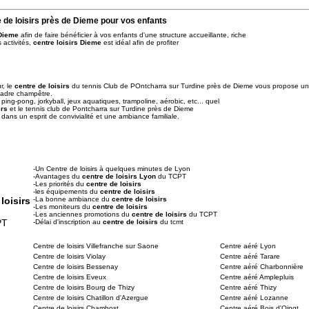
 de loisirs près de Dieme pour vos enfants
 Dieme
afin de faire bénéficier à vos enfants d'une structure accueillante, riche
 activités,
centre loisirs Dieme
est idéal afin de profiter
r, le
centre de loisirs
du tennis Club de POntcharra sur Turdine près de Dieme vous propose un
cadre champêtre.
ping-pong, jorkyball, jeux aquatiques, trampoline, aérobic, etc... quel
irs
et le tennis club de Pontcharra sur Turdine près de Dieme
n dans un esprit de convivialité et une ambiance familiale.
-Un Centre de loisirs à quelques minutes de Lyon
-Avantages du
centre de loisirs Lyon
du TCPT
-Les priorités du
centre de loisirs
-les équipements du
centre de loisirs
loisirs
-La bonne ambiance du
centre de loisirs
-Les moniteurs du
centre de loisirs
-Les anciennes promotions du
centre de loisirs
du TCPT
PT
-Délai d'inscription au
centre de loisirs
du tcmt
Centre de loisirs Villefranche sur Saone
Centre aéré Lyon
Centre de loisirs Violay
Centre aéré Tarare
Centre de loisirs Bessenay
Centre aéré Charbonnière
Centre de loisirs Eveux
Centre aéré Amplepluis
Centre de loisirs Bourg de Thizy
Centre aéré Thizy
Centre de loisirs Chatillon d'Azergue
Centre aéré Lozanne
Centre de loisirs Chambost
Centre aéré Bois d'Oingt