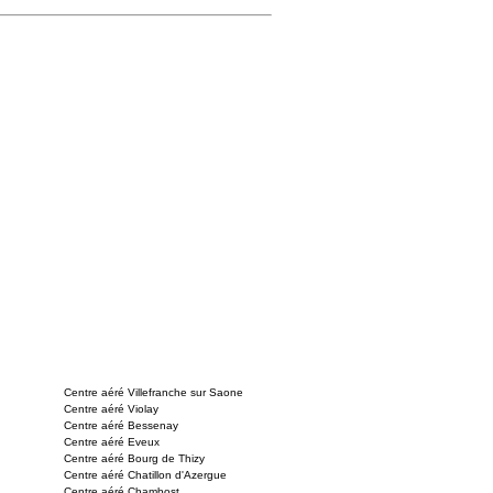
Centre aéré Villefranche sur Saone
Centre aéré Violay
Centre aéré Bessenay
Centre aéré Eveux
Centre aéré Bourg de Thizy
Centre aéré Chatillon d'Azergue
Centre aéré Chambost