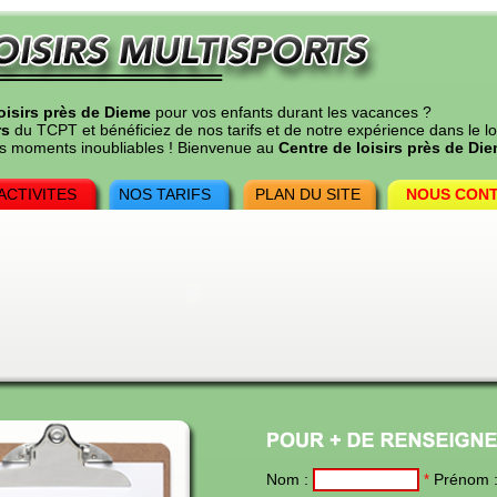
oisirs près de Dieme
pour vos enfants durant les vacances ?
rs
du TCPT et bénéficiez de nos tarifs et de notre expérience dans le loi
des moments inoubliables ! Bienvenue au
Centre de loisirs près de Di
ACTIVITES
NOS TARIFS
PLAN DU SITE
NOUS CON
Nom :
Prénom 
*