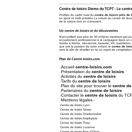
Centre de loisirs Dieme
du TCPT - Le centre
Profitez du cadre rural du
centre de loisirs près de
en sport et multi activités La nature au centre de leurs
de la nature tout en s'amusant.
Un centre de loisirs et de découvertes
N'accueillant pas plus de 50 enfants maximum par jou
encadrement professionnel à la campagne dans un 
Soirée à thème, mini-tennis, karaoké, Vtt, badminton, 
que soit la passion de votre enfant, le
centre de lois
sont là afin de réveiller en lui un esprit de compétitio
Plan de Centre loisirs.com
Accueil
centre-loisirs.com
-
Présentation du
centre de loisirs
-
Activités du
centre de loisirs
-
Tarifs du
centre de loisirs
-
Plan du site pour trouver le
centre de 
-
Partenaires du
centre de loisirs
-
Contacter le
centre de loisirs
du TC
-
Mentions légales
-
-
Centre de loisirs Lyon
Centre de loisirs Tarare
Centre de loisirs Charbonnière
Centre de loisirs Amplepluis
Centre de loisirs Thizy
Centre de loisirs Lozanne
Centre de loisirs Bois d'Oingt