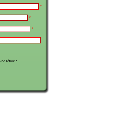
*
*
*
c l'étoile *