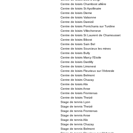
Centre de loisirs Chambost allière
Centre de loisirs St Apollinaire
Centre de loisirs Dieme
Centre de loisirs Valsonne
Centre de loisirs Dareizé
Centre de loisirs Pontcharra sur Turdine
Centre de loisirs Villecheneve
Centre de loisirs St Laurent de Chamousset
Centre de loisirs Bibost
Centre de loisirs Sain Bel
Centre de loisirs Sourcieux les mines
Centre de loisirs Bully
Centre de loisirs Marcy l'Etoile
Centre de loisirs Dardilly
Centre de loisirs Limonest
Centre de loisirs Fleurieux sur l'Arbresle
Centre de loisirs Belmont
Centre de loisirs Chazay
Centre de loisirs Alix
Centre de loisirs Anse
Centre de loisirs Frontenas
Centre de loisirs Theizé
Stage de tennis Lyon
Stage de tennis Theizé
Stage de tennis Frontenas
Stage de tennis Anse
Stage de tennis Alix
Stage de tennis Chazay
Stage de tennis Belmont