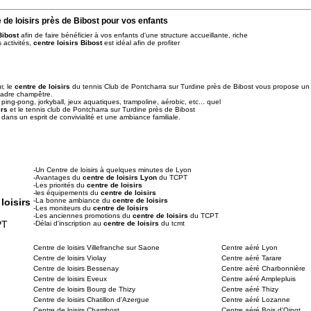
 de loisirs près de Bibost pour vos enfants
Bibost
afin de faire bénéficier à vos enfants d'une structure accueillante, riche
 activités,
centre loisirs Bibost
est idéal afin de profiter
r, le
centre de loisirs
du tennis Club de Pontcharra sur Turdine près de Bibost vous propose un
cadre champêtre.
ping-pong, jorkyball, jeux aquatiques, trampoline, aérobic, etc... quel
irs
et le tennis club de Pontcharra sur Turdine près de Bibost
n dans un esprit de convivialité et une ambiance familiale.
-Un Centre de loisirs à quelques minutes de Lyon
-Avantages du
centre de loisirs Lyon
du TCPT
-Les priorités du
centre de loisirs
-les équipements du
centre de loisirs
loisirs
-La bonne ambiance du
centre de loisirs
-Les moniteurs du
centre de loisirs
-Les anciennes promotions du
centre de loisirs
du TCPT
PT
-Délai d'inscription au
centre de loisirs
du tcmt
Centre de loisirs Villefranche sur Saone
Centre aéré Lyon
Centre de loisirs Violay
Centre aéré Tarare
Centre de loisirs Bessenay
Centre aéré Charbonnière
Centre de loisirs Eveux
Centre aéré Amplepluis
Centre de loisirs Bourg de Thizy
Centre aéré Thizy
Centre de loisirs Chatillon d'Azergue
Centre aéré Lozanne
Centre de loisirs Chambost
Centre aéré Bois d'Oingt