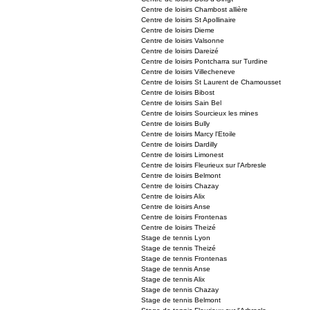
Centre de loisirs Chambost allière
Centre de loisirs St Apollinaire
Centre de loisirs Dieme
Centre de loisirs Valsonne
Centre de loisirs Dareizé
Centre de loisirs Pontcharra sur Turdine
Centre de loisirs Villecheneve
Centre de loisirs St Laurent de Chamousset
Centre de loisirs Bibost
Centre de loisirs Sain Bel
Centre de loisirs Sourcieux les mines
Centre de loisirs Bully
Centre de loisirs Marcy l'Etoile
Centre de loisirs Dardilly
Centre de loisirs Limonest
Centre de loisirs Fleurieux sur l'Arbresle
Centre de loisirs Belmont
Centre de loisirs Chazay
Centre de loisirs Alix
Centre de loisirs Anse
Centre de loisirs Frontenas
Centre de loisirs Theizé
Stage de tennis Lyon
Stage de tennis Theizé
Stage de tennis Frontenas
Stage de tennis Anse
Stage de tennis Alix
Stage de tennis Chazay
Stage de tennis Belmont