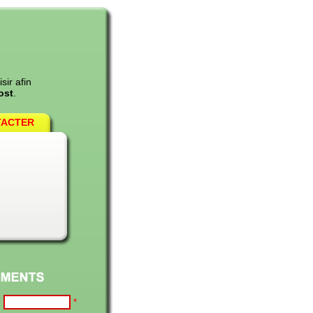
sir afin
ost
.
TACTER
:
*