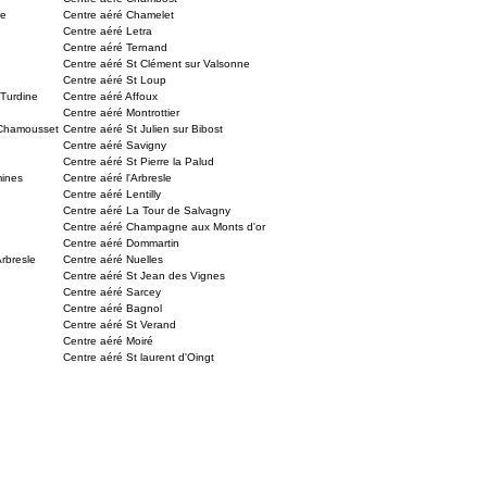
re
Centre aéré Chamelet
Centre aéré Letra
Centre aéré Ternand
Centre aéré St Clément sur Valsonne
Centre aéré St Loup
 Turdine
Centre aéré Affoux
Centre aéré Montrottier
 Chamousset
Centre aéré St Julien sur Bibost
Centre aéré Savigny
Centre aéré St Pierre la Palud
mines
Centre aéré l'Arbresle
Centre aéré Lentilly
Centre aéré La Tour de Salvagny
Centre aéré Champagne aux Monts d'or
Centre aéré Dommartin
Arbresle
Centre aéré Nuelles
Centre aéré St Jean des Vignes
Centre aéré Sarcey
Centre aéré Bagnol
Centre aéré St Verand
Centre aéré Moiré
Centre aéré St laurent d'Oingt