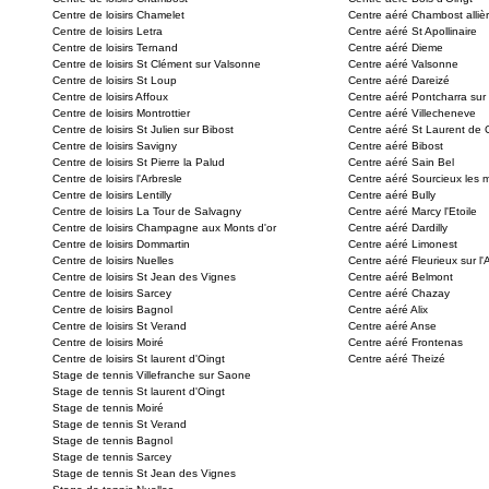
Centre de loisirs Chamelet
Centre aéré Chambost alliè
Centre de loisirs Letra
Centre aéré St Apollinaire
Centre de loisirs Ternand
Centre aéré Dieme
Centre de loisirs St Clément sur Valsonne
Centre aéré Valsonne
Centre de loisirs St Loup
Centre aéré Dareizé
Centre de loisirs Affoux
Centre aéré Pontcharra sur
Centre de loisirs Montrottier
Centre aéré Villecheneve
Centre de loisirs St Julien sur Bibost
Centre aéré St Laurent de
Centre de loisirs Savigny
Centre aéré Bibost
Centre de loisirs St Pierre la Palud
Centre aéré Sain Bel
Centre de loisirs l'Arbresle
Centre aéré Sourcieux les 
Centre de loisirs Lentilly
Centre aéré Bully
Centre de loisirs La Tour de Salvagny
Centre aéré Marcy l'Etoile
Centre de loisirs Champagne aux Monts d'or
Centre aéré Dardilly
Centre de loisirs Dommartin
Centre aéré Limonest
Centre de loisirs Nuelles
Centre aéré Fleurieux sur l'
Centre de loisirs St Jean des Vignes
Centre aéré Belmont
Centre de loisirs Sarcey
Centre aéré Chazay
Centre de loisirs Bagnol
Centre aéré Alix
Centre de loisirs St Verand
Centre aéré Anse
Centre de loisirs Moiré
Centre aéré Frontenas
Centre de loisirs St laurent d'Oingt
Centre aéré Theizé
Stage de tennis Villefranche sur Saone
Stage de tennis St laurent d'Oingt
Stage de tennis Moiré
Stage de tennis St Verand
Stage de tennis Bagnol
Stage de tennis Sarcey
Stage de tennis St Jean des Vignes