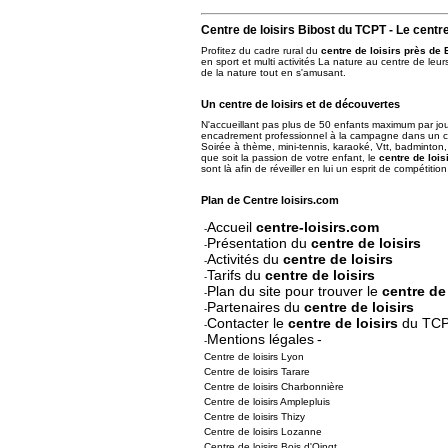
Centre de loisirs Bibost
du TCPT - Le centre
Profitez du cadre rural du
centre de loisirs près de 
en sport et multi activités La nature au centre de leurs
de la nature tout en s'amusant.
Un centre de loisirs et de découvertes
N'accueillant pas plus de 50 enfants maximum par jou
encadrement professionnel à la campagne dans un 
Soirée à thème, mini-tennis, karaoké, Vtt, badminton, 
que soit la passion de votre enfant, le
centre de lois
sont là afin de réveiller en lui un esprit de compétitio
Plan de Centre loisirs.com
Accueil
centre-loisirs.com
-
Présentation du
centre de loisirs
-
Activités du
centre de loisirs
-
Tarifs du
centre de loisirs
-
Plan du site pour trouver le
centre de 
-
Partenaires du
centre de loisirs
-
Contacter le
centre de loisirs
du TC
-
Mentions légales
-
-
Centre de loisirs Lyon
Centre de loisirs Tarare
Centre de loisirs Charbonnière
Centre de loisirs Amplepluis
Centre de loisirs Thizy
Centre de loisirs Lozanne
Centre de loisirs Bois d'Oingt