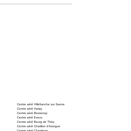
Centre aéré Villefranche sur Saone
Centre aéré Violay
Centre aéré Bessenay
Centre aéré Eveux
Centre aéré Bourg de Thizy
Centre aéré Chatillon d'Azergue
Centre aéré Chambost