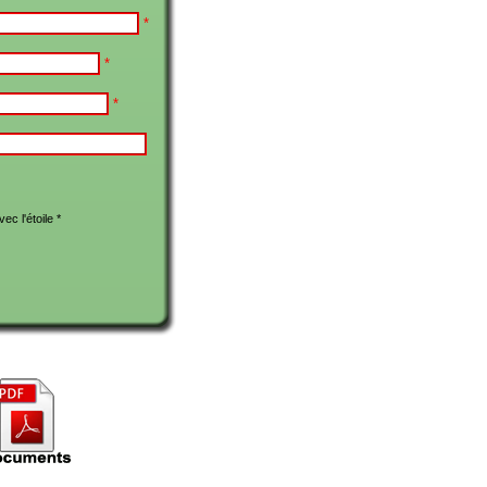
*
*
*
c l'étoile *