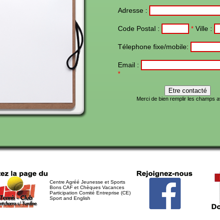
Adresse :
Code Postal :
Ville :
*
Télephone fixe/mobile:
Email :
*
Merci de bien remplir les champs ave
Centre Agréé Jeunesse et Sports
Bons CAF et Chèques Vacances
Participation Comité Entreprise (CE)
Sport and English