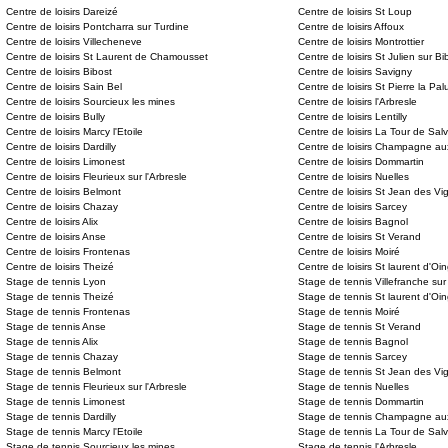
Centre de loisirs Dareizé
Centre de loisirs St Loup
Centre de loisirs Pontcharra sur Turdine
Centre de loisirs Affoux
Centre de loisirs Villecheneve
Centre de loisirs Montrottier
Centre de loisirs St Laurent de Chamousset
Centre de loisirs St Julien sur Bi
Centre de loisirs Bibost
Centre de loisirs Savigny
Centre de loisirs Sain Bel
Centre de loisirs St Pierre la Pal
Centre de loisirs Sourcieux les mines
Centre de loisirs l'Arbresle
Centre de loisirs Bully
Centre de loisirs Lentilly
Centre de loisirs Marcy l'Etoile
Centre de loisirs La Tour de Sal
Centre de loisirs Dardilly
Centre de loisirs Champagne au
Centre de loisirs Limonest
Centre de loisirs Dommartin
Centre de loisirs Fleurieux sur l'Arbresle
Centre de loisirs Nuelles
Centre de loisirs Belmont
Centre de loisirs St Jean des Vi
Centre de loisirs Chazay
Centre de loisirs Sarcey
Centre de loisirs Alix
Centre de loisirs Bagnol
Centre de loisirs Anse
Centre de loisirs St Verand
Centre de loisirs Frontenas
Centre de loisirs Moiré
Centre de loisirs Theizé
Centre de loisirs St laurent d'Oin
Stage de tennis Lyon
Stage de tennis Villefranche su
Stage de tennis Theizé
Stage de tennis St laurent d'Oin
Stage de tennis Frontenas
Stage de tennis Moiré
Stage de tennis Anse
Stage de tennis St Verand
Stage de tennis Alix
Stage de tennis Bagnol
Stage de tennis Chazay
Stage de tennis Sarcey
Stage de tennis Belmont
Stage de tennis St Jean des Vi
Stage de tennis Fleurieux sur l'Arbresle
Stage de tennis Nuelles
Stage de tennis Limonest
Stage de tennis Dommartin
Stage de tennis Dardilly
Stage de tennis Champagne aux
Stage de tennis Marcy l'Etoile
Stage de tennis La Tour de Sal
Stage de tennis Sourcieux les mines
Stage de tennis l'Arbresle