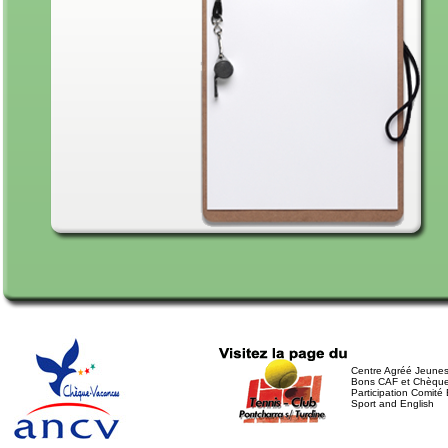
Centre Agréé Jeunes
Bons CAF et Chèqu
Participation Comité 
Sport and English