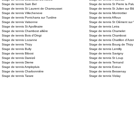
Stage de tennis Sain Bel
Stage de tennis St Pierre la Pal
Stage de tennis St Laurent de Chamousset
Stage de tennis St Julien sur Bi
Stage de tennis Villecheneve
Stage de tennis Montrottier
Stage de tennis Pontcharra sur Turdine
Stage de tennis Affoux
Stage de tennis Valsonne
Stage de tennis St Clément sur
Stage de tennis St Apollinaire
Stage de tennis Letra
Stage de tennis Chambost allière
Stage de tennis Chamelet
Stage de tennis Bois d'Oingt
Stage de tennis Chambost
Stage de tennis Lozanne
Stage de tennis Chatillon d'Aze
Stage de tennis Thizy
Stage de tennis Bourg de Thizy
Stage de tennis Bully
Stage de tennis Lentilly
Stage de tennis Bibost
Stage de tennis Savigny
Stage de tennis Dareizé
Stage de tennis St Loup
Stage de tennis Dieme
Stage de tennis Ternand
Stage de tennis Amplepluis
Stage de tennis Eveux
Stage de tennis Charbonnière
Stage de tennis Bessenay
Stage de tennis Tarare
Stage de tennis Violay