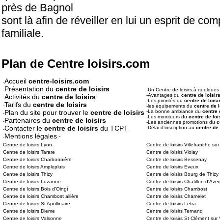
près de Bagnol
sont là afin de réveiller en lui un esprit de co
familiale.
Plan de Centre loisirs.com
Accueil
centre-loisirs.com
-
Présentation du
centre de loisirs
-
-Un Centre de loisirs à quelque
-Avantages du
centre de loisir
Activités du
centre de loisirs
-
-Les priorités du
centre de loisi
Tarifs du
centre de loisirs
-
-les équipements du
centre de l
Plan du site pour trouver le
centre de loisirs
-La bonne ambiance du
centre 
-
-Les moniteurs du
centre de loi
Partenaires du
centre de loisirs
-
-Les anciennes promotions du
c
Contacter le
centre de loisirs
du TCPT
-Délai d'inscription au
centre de 
-
Mentions légales
-
-
Centre de loisirs Lyon
Centre de loisirs Villefranche s
Centre de loisirs Tarare
Centre de loisirs Violay
Centre de loisirs Charbonnière
Centre de loisirs Bessenay
Centre de loisirs Amplepluis
Centre de loisirs Eveux
Centre de loisirs Thizy
Centre de loisirs Bourg de Thizy
Centre de loisirs Lozanne
Centre de loisirs Chatillon d'Aze
Centre de loisirs Bois d'Oingt
Centre de loisirs Chambost
Centre de loisirs Chambost allière
Centre de loisirs Chamelet
Centre de loisirs St Apollinaire
Centre de loisirs Letra
Centre de loisirs Dieme
Centre de loisirs Ternand
Centre de loisirs Valsonne
Centre de loisirs St Clément sur